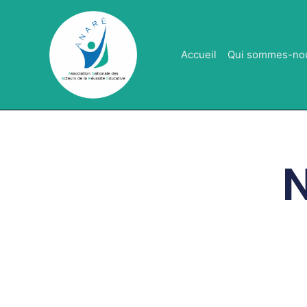
Aller
au
contenu
Accueil
Qui sommes-no
N