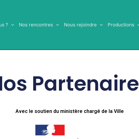
us ?
Nos rencontres
Nous rejoindre
Productions
os Partenair
Avec le soutien du ministère chargé de la Ville