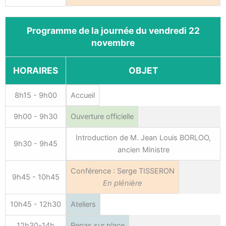
Programme de la journée du vendredi 22
novembre
HORAIRES
OBJET
8h15 - 9h00
Accueil
9h00 - 9h30
Ouverture officielle
Introduction de M. Jean Louis BORLOO,
9h30 - 9h45
ancien Ministre
Conférence : Serge TISSERON
9h45 - 10h45
En plénière
10h45 - 12h30
Ateliers
12h30-14h
Repas sur place